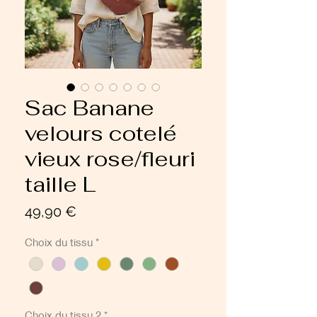
Sac Banane
velours cotelé
vieux rose/fleuri
taille L
Prix
49,90 €
Choix du tissu
*
Choix du tissu 2
*